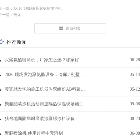
上一篇：JX-H-T40D液压聚氨酯发泡机
下一篇：暂无
返回列表
推荐新闻
买聚氨酯喷涂机，厂家怎么选？哪家好？30条掏心窝子的避坑问答（2026版）
06-26
2026 现场发泡聚氨酯设备：冷库 / 别墅 / 民房保温 + 修补，一台顶一个施工队
05-14
喷完就发泡的施工机器叫双组份AB料聚氨酯喷涂设备
05-12
聚氨酯喷涂机活动房屋隔热保温现场施工
09-06
猪舍地面防腐耐磨喷涂聚脲涂料设备
08-23
聚脲喷涂机 使用过程中无溶剂
06-08